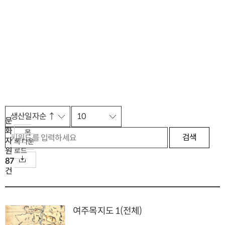
문
화
목
검색
자
록 다운
원
로드
87
건
여주목지도 1(전체)