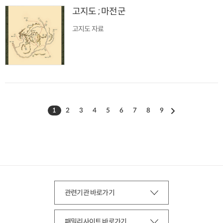
고지도 ; 마전군
고지도 자료
1
2
3
4
5
6
7
8
9