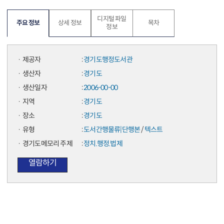
디지털 파일
주요 정보
상세 정보
목차
정보
제공자
경기도행정도서관
생산자
경기도
생산일자
2006-00-00
지역
경기도
장소
경기도
유형
도서간행물류|단행본
/
텍스트
경기도메모리 주제
정치.행정.법제
열람하기