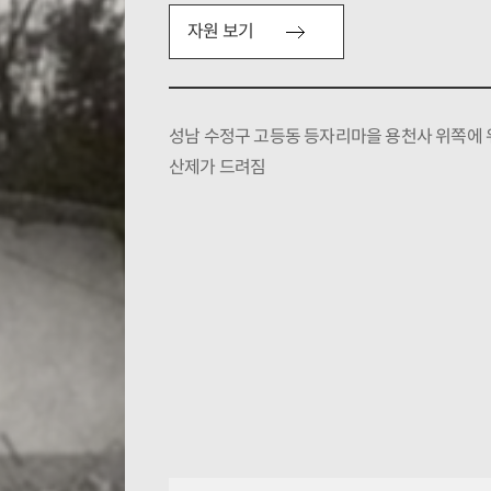
자원 보기
성남 수정구 고등동 등자리마을 용천사 위쪽에
산제가 드려짐