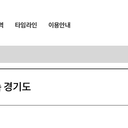
역
타임라인
이용안내
지도
시대
 경기도
지역명
연대