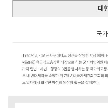
대한
국가
1961년 5ㆍ16 군사쿠데타로 정권을 장악한 박정희(朴正
(張都暎) 육군참모총장을 의장으로 하는 군사혁명위원회로 
까지 입법ㆍ사법ㆍ행정의 3권을 행사하는 등 국가최고통치
부 내 반대세력을 숙청한 뒤 7월 3일 국가재건최고회의 의
도 일대에서 활약한 박정희 의장의 활동을 살펴본다.