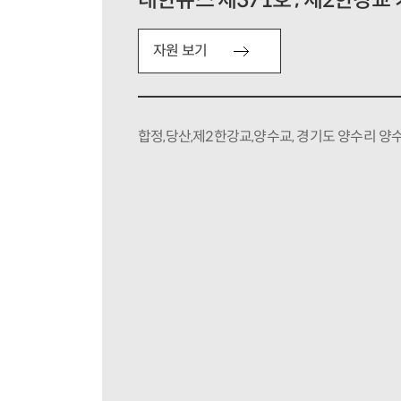
대한뉴스 제371호 ; 제2한강교
자원 보기
합정,당산,제2한강교,양수교, 경기도 양수리 양