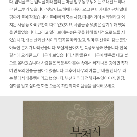
다. 범벅골 또는 범박골이라 불리는 마을 입구 동구 밖에는 오래된 느티나
무 한 그루가 있습니다. 옛날 어느 해에 태풍이 오고 큰 비가 내려 근처 일대
평야가 물에 잠겼습니다. 물에 빠져 죽는 사람, 떠내려가며 살려달라고 외
치는 사람 등 아비규환이 따로 없었지요. 사람들 중 몇몇은 살기 위해 멧목
을 만들었습니다. 그리고 멀리 보이는 높은 곳을 향해 필사적으로 노를 저
었습니다. 배는 산과 산 사이의 협곡을 따라 갔고, 얼마 후 산들이 감싼 듯한
아늑한 분지가 나타났습니다. 모질게 몰아치던 폭풍도 뜸해졌습니다. 한쪽
길섬에 오래된 느티나무가 보였습니다. 사람들은 이 나무에 멧목을 대고 붙
으로 올라갔습니다. 사람들은 폭풍우와 홍수 속에서 빠져 나온 것에 만족하
며 안도의 한숨을 몰아쉬었습니다. 그후이 나무의 이름은 '배를 맨 나무'라
는 뜻에서 배못탱이라고 했습니다. 부천 지역에 전해지는 옛이야기, 민담,
설화를 알고 싶다면 화면 오른쪽 하단의 아이템들을 클릭해보세요